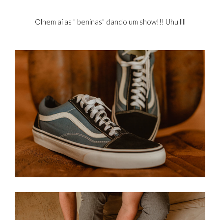
Olhem aí as " beninas" dando um show!!! Uhulllll