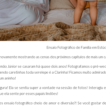
Ensaio Fotográfico de Família em Estúd
 novamente mostrando as cenas dos próximos capítulos de mais um ca
mão Júnior se casaram há quase dois anos! Fotografamos o pré-wedding
zendo caretinhas toda serelepe é a Clarinha! Ficamos muito admirado
um aninho!
figura! Ela se sentiu super a vontade na sessão de fotos! Interag
 ela sente por esses papais lindões!
s ensaio fotográfico cheio de amor e diversão?! Se você gostar d