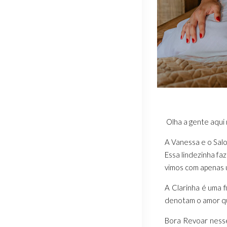
Olha a gente aqui
A Vanessa e o Salo
Essa lindezinha fa
vimos com apenas 
A Clarinha é uma 
denotam o amor que
Bora Revoar nesse