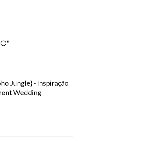
O"
oho Jungle} - Inspiração
ment Wedding