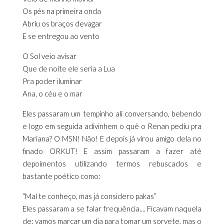
Os pés na primeira onda
Abriu os braços devagar
E se entregou ao vento
O Sol veio avisar
Que de noite ele seria a Lua
Pra poder iluminar
Ana, o céu e o mar
Eles passaram um tempinho alí conversando, bebendo
e logo em seguida adivinhem o quê o Renan pediu pra
Mariana? O MSN! Não! E depois já virou amigo dela no
finado ORKUT! E assim passaram a fazer até
depoimentos utilizando termos rebuscados e
bastante poético como:
“Mal te conheço, mas já considero pakas”
Eles passaram a se falar frequência.... Ficavam naquela
de: vamos marcar um dia para tomar um sorvete, mas o